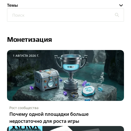
Темы
Xsolla Buy Button
Xsolla Partner Network
Монетизация
1 АВГУСТА 2026 Г.
Блог
Мероприятия
Истории успеха
Рост сообщества
Почему одной площадки больше 
недостаточно для роста игры
Конкурс 2025