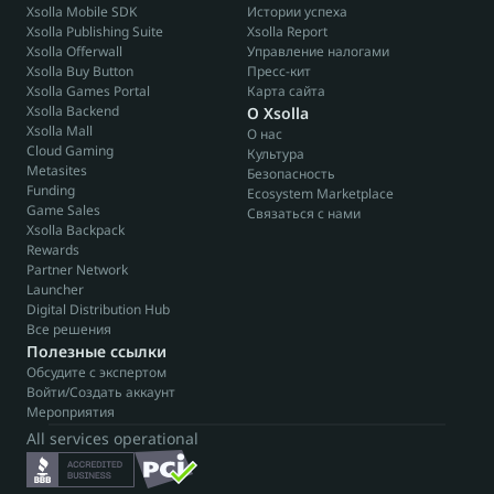
Xsolla Mobile SDK
Истории успеха
Xsolla Publishing Suite
Xsolla Report
Xsolla Offerwall
Управление налогами
Xsolla Buy Button
Пресс-кит
Xsolla Games Portal
Карта сайта
Xsolla Backend
О Xsolla
Xsolla Mall
О нас
Cloud Gaming
Культура
Metasites
Безопасность
Funding
Ecosystem Marketplace
Game Sales
Связаться с нами
Xsolla Backpack
Rewards
Partner Network
Launcher
Digital Distribution Hub
Все решения
Полезные ссылки
Обсудите с экспертом
Войти/Создать аккаунт
Мероприятия
All services operational