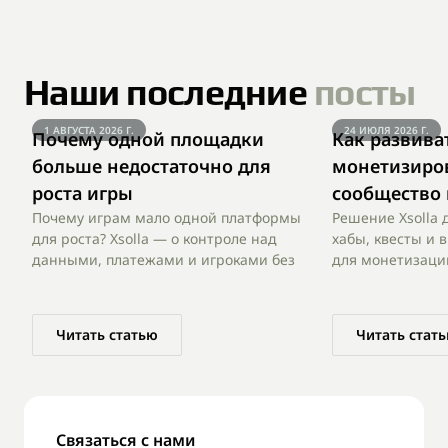
Наши последние
посты
1 АВГУСТА 2026 Г.
24 ИЮЛЯ 2026 Г.
Почему одной площадки 
Как развиват
больше недостаточно для 
монетизиров
роста игры
сообщество в
Почему играм мало одной платформы 
Решение Xsolla 
для роста? Xsolla — о контроле над 
хабы, квесты и 
данными, платежами и игроками без 
для монетизации
отказа от сторов.
комьюнити без 
Читать статью
Читать стат
Связаться с нами