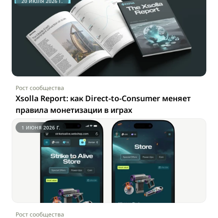
20 ИЮЛЯ 2026 Г.
Release Notes
О Xsolla
Рост сообщества
Связаться с нами
Xsolla Report: как Direct-to-Consumer меняет 
правила монетизации в играх
1 ИЮНЯ 2026 Г.
Обсудить с экспертом
Войти / Создать аккаунт
Рост сообщества