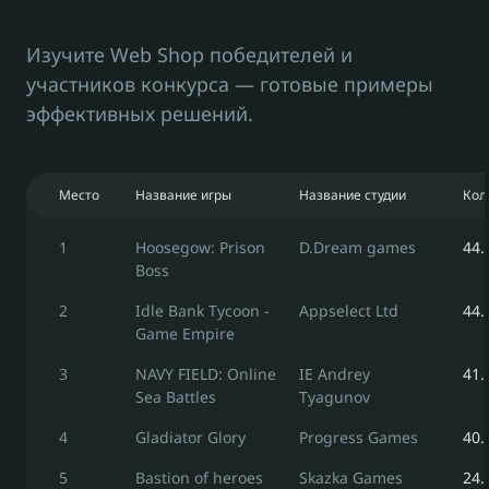
Изучите Web Shop победителей и
участников конкурса — готовые примеры
эффективных решений.
Место
Название игры
Название студии
Кол
1
Hoosegow: Prison 
D.Dream games
44.
Boss
2
Idle Bank Tycoon - 
Appselect Ltd
44.
Game Empire
3
NAVY FIELD: Online 
IE Andrey 
41.
Sea Battles
Tyagunov
4
Gladiator Glory
Progress Games
40.
5
Bastion of heroes 
Skazka Games
24.