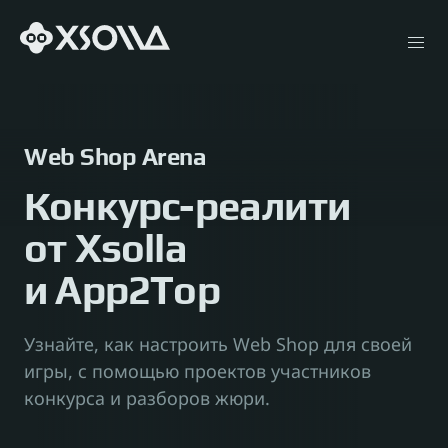
Web Shop Arena
Конкурс-реалити
Xsolla Payments
от Xsolla
Xsolla Mobile SDK
и App2Top
Xsolla Publishing Suite
Узнайте, как настроить Web Shop для своей 
игры, с помощью проектов участников 
конкурса и разборов жюри.
Xsolla Offerwall