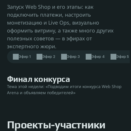
Запуск Web Shop и его этапы: как
подключить платежи, настроить
Release Notes
монетизацию и Live Ops, визуально
оформить витрину, а также много других
О Xsolla
полезных советов — в эфирах от
экспертного жюри.
Связаться с нами
Эфир 1
Эфир 2
Эфир 3
Эфир 4
Эфир 5
Финал конкурса
Обсудить с экспертом
Войти / Создать аккаунт
Тема этой недели: «Подводим итоги конкурса Web Shop 
Arena и объявляем победителей»
Проекты-участники