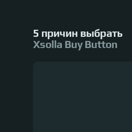
5 причин выбрать
Xsolla Buy Button