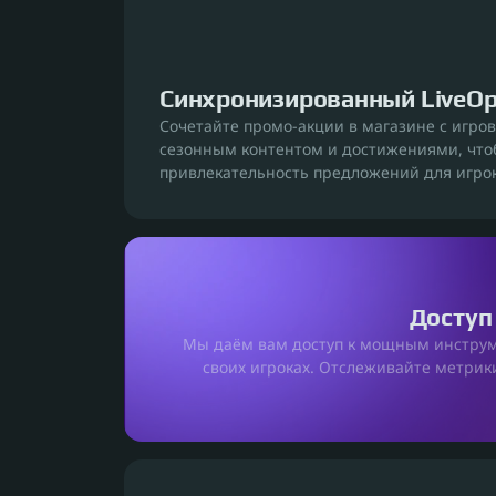
Синхронизированный LiveO
Сочетайте промо-акции в магазине с игро
сезонным контентом и достижениями, что
привлекательность предложений для игрок
Доступ
Мы даём вам доступ к мощным инструм
своих игроках. Отслеживайте метрик