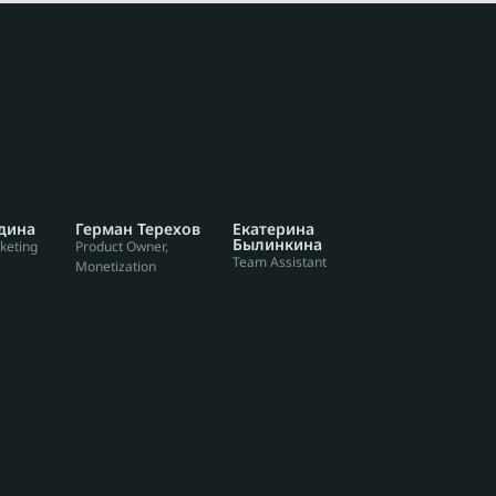
дина
Герман Терехов
Екатерина 
Былинкина
eting 
Product Owner, 
Team Assistant
Monetization