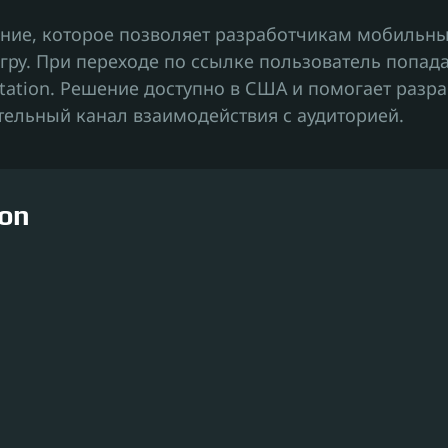
ние, которое позволяет разработчикам мобильных 
ру. При переходе по ссылке пользователь попадае
y Station. Решение доступно в США и помогает раз
тельный канал взаимодействия с аудиторией. 
ton