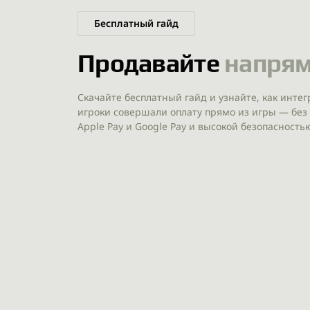
Бесплатный гайд
Продавайте 
напря
Скачайте бесплатный гайд и узнайте, как интег
игроки совершали оплату прямо из игры — без
Apple Pay и Google Pay и высокой безопасность