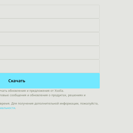
Скачать
чать обновления и предложения от Xsolla.
ловые сообщения и обновления о продуктах, решениях и 
 время. Для получения дополнительной информации, пожалуйста, 
иальности
.