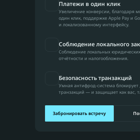
Платежи в один клик
Увеличение конверсии, благодаря м
Release Notes
один клик, поддержке Apple Pay и Goo
и локализованному интерфейсу.
О Xsolla
Соблюдение локального зак
Соблюдение локальных юридических 
отчётности и налогообложения.
Связаться с нами
Безопасность транзакций
Умная антифрод-система блокирует 
Обсудить с экспертом
транзакций — и защищает как вас, та
Забронировать встречу
По